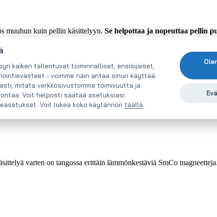
s muuhun kuin pellin käsittelyyn.
Se helpottaa ja nopeuttaa pellin p
isen puristimen alle. Tässä tangossa on erittäin voimakas neodyymimag
ä
yiden esineiden käsittelyyn.
Raskaammille esineille soveltuu paremmi
Ole
 kaiken tallentuvat toiminnalliset, ensisijaiset,
inointievästeet - voimme näin antaa sinun käyttää
sti, mitata verkkosivustomme toimivuutta ja
Evä
nontaa. Voit helposti säätää asetuksiasi
easetukset. Voit lukea koko käytännön
täällä
.
tteiden käsittelyyn
. Koska magneetissa on erittäin voimakas ja suurik
äsittelyä varten on tangossa erittäin lämmönkestäviä SmCo magneette