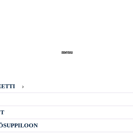
menu
EETTI
IT
ÖSUPPILOON