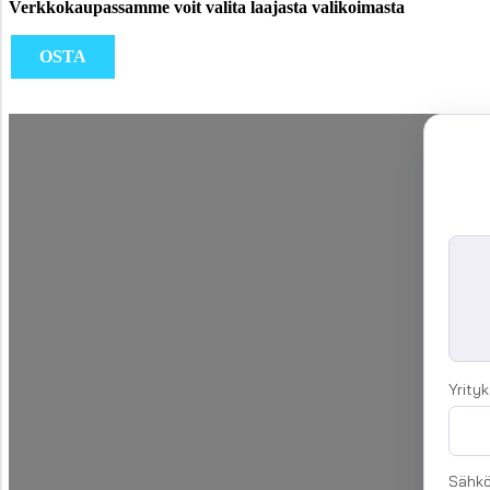
Verkkokaupassamme voit valita laajasta valikoimasta
OSTA
Yrityk
Sähkö