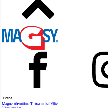
Tietoa
Magneettierottimet
Tietoa meistä
Viite
Yhteystiedot