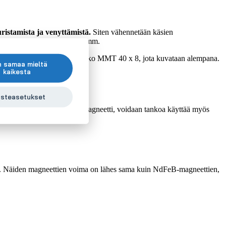
uristamista ja venyttämistä.
Siten vähennetään käsien
neetti NdFeB läpimitalla 20 mm.
n magneettinen käsittelytanko MMT 40 x 8, jota kuvataan alempana.
n samaa mieltä
kaikesta
steasetukset
okoinen (läpimitta 40 mm) magneetti, voidaan tankoa käyttää myös
ja. Näiden magneettien voima on lähes sama kuin NdFeB-magneettien,