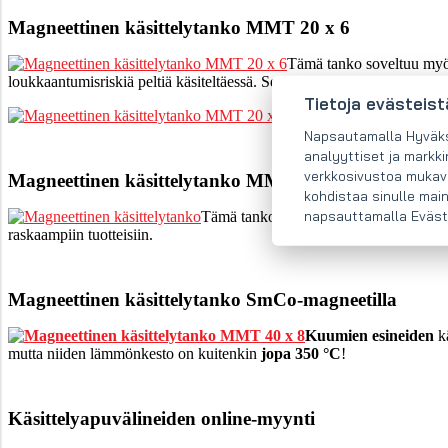
Magneettinen käsittelytanko MMT 20 x 6
Tämä tanko soveltuu myö
loukkaantumisriskiä peltiä käsiteltäessä. Se myös estää käden joutum
Tietoja evästeist
Tämä tanko
soveltuu kev
Napsautamalla Hyväksyn
analyyttiset ja markk
verkkosivustoa mukava
Magneettinen käsittelytanko MMT 40 x 8
kohdistaa sinulle mai
napsauttamalla Eväst
Tämä tanko soveltuu etenkin
hitsausjä
raskaampiin tuotteisiin.
Magneettinen käsittelytanko SmCo-magneetilla
Kuumien esineiden
k
mutta niiden lämmönkesto on kuitenkin
jopa 350 °C
!
Käsittelyapuvälineiden online-myynti