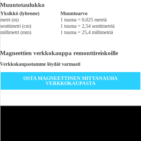
Muuntotaulukko
Yksikkö (lyhenne)
Muuntoarvo
metri (m)
1 tuuma = 0,025 metriä
senttimetri (cm)
1 tuuma = 2,54 senttimetriä
millimetri (mm)
1 tuuma = 25,4 millimetriä
Magneettien verkkokauppa remonttireiskoille
Verkkokaupastamme löydät varmasti
OSTA MAGNEETTINEN MITTANAUHA
VERKKOKAUPASTA