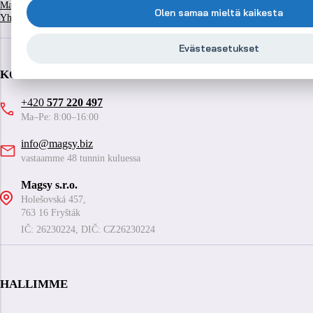
Magneettierottimet
Tietoa meistä
Viite
Olen samaa mieltä kaikesta
Yhteystiedot
Evästeasetukset
KONTAKT
+420
577 220 497
Ma–Pe: 8:00–16:00
info@magsy.biz
vastaamme 48 tunnin kuluessa
Magsy s.r.o.
Holešovská 457,
763 16 Fryšták
IČ: 26230224, DIČ: CZ26230224
HALLIMME