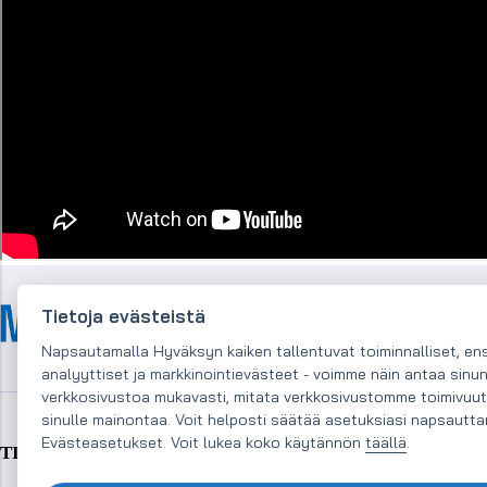
Tietoja evästeistä
Napsautamalla Hyväksyn kaiken tallentuvat toiminnalliset, ensi
analyyttiset ja markkinointievästeet - voimme näin antaa sinu
verkkosivustoa mukavasti, mitata verkkosivustomme toimivuut
sinulle mainontaa. Voit helposti säätää asetuksiasi napsautta
Evästeasetukset. Voit lukea koko käytännön
täällä
.
TIETOA