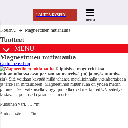
LÄHETÄ KYSELY
menu
Kotisivu
Magneettinen mittanauha
Tuotteet
MENU
Magneettinen mittanauha
Go to the e-shop
Taipuisissa magneettisissa
mittanauhoissa ovat perusmitat metreissä (m) ja myös tuumissa
(in).
Sitä voidaan käyttää millä tahansa metallipinnalla yksinkertaiseen
ja tarkkaan mittaukseen. Magneettinen mittanauha on yhden metrin
pituinen. Sen valkoisella vinyylipinnalla ovat merkinnät UV-säteilyä
kestävällä punaisella ja sinisellä musteella.
Punainen väri……“m“
Sininen väri……“in“