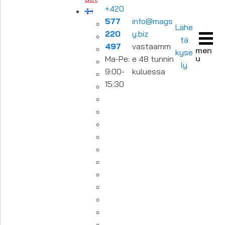
+420
577
info@mags
Lähe
220
y.biz
tä
497
vastaamm
men
kyse
u
Ma-Pe:
e 48 tunnin
ly
9:00-
kuluessa
15:30