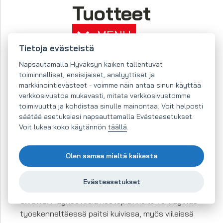
Tuotteet
MENU
Tietoja evästeistä
Napsautamalla Hyväksyn kaiken tallentuvat
Magneettiset
toiminnalliset, ensisijaiset, analyyttiset ja
markkinointievästeet - voimme näin antaa sinun käyttää
kestopidikkeet
verkkosivustoa mukavasti, mitata verkkosivustomme
toimivuutta ja kohdistaa sinulle mainontaa. Voit helposti
Go to the e-shop
säätää asetuksiasi napsauttamalla Evästeasetukset.
Magneettisissa
Voit lukea koko käytännön
täällä
.
kestopidikkeissä on erittäin
voimakkaat NdFeB-
Olen samaa mieltä kaikesta
magneetit. Niiden käytössä ei tarvita
sähköenergiaa. Niiden ohjaus on hyvin helppoa,
ne
Evästeasetukset
aktivoidaan vain kääntämällä vipua pidikkeen
sivulla.
Magneettisia kestopidikkeitä voi käyttää
työskenneltäessä paitsi kuivissa, myös viileissä