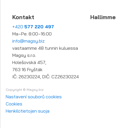
Kontakt
Hallimme
+420
577 220 497
Ma–Pe: 8:00–16:00
info@magsy.biz
vastaamme 48 tunnin kuluessa
Magsy s.r.o.
Holešovská 457,
763 16 Fryšták
IČ: 26230224, DIČ: CZ26230224
Copyright © Magsy.biz
Nastavení souborů cookies
Cookies
Henkilötietojen suoja