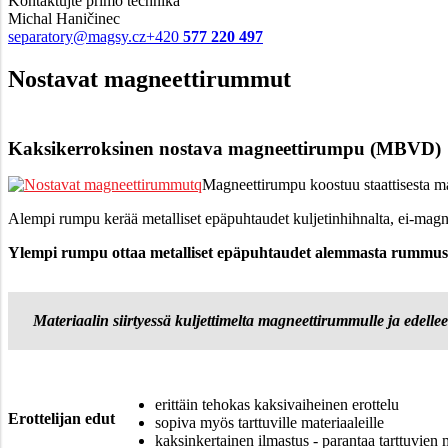
Kontaktujte přímo technika
Michal Haničinec
separatory@magsy.cz
+420
577 220 497
Nostavat magneettirummut
Kaksikerroksinen nostava magneettirumpu (MBVD)
Magneettirumpu koostuu staattisesta mag
Alempi rumpu kerää metalliset epäpuhtaudet kuljetinhihnalta, ei-magnee
Ylempi rumpu ottaa metalliset epäpuhtaudet alemmasta rummus
Materiaalin siirtyessä kuljettimelta magneettirummulle ja edellee
erittäin tehokas kaksivaiheinen erottelu
Erottelijan edut
sopiva myös tarttuville materiaaleille
kaksinkertainen ilmastus - parantaa tarttuvien 