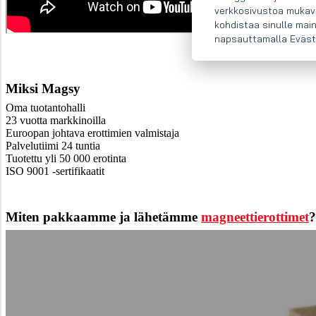
verkkosivustoa mukava
kohdistaa sinulle mai
napsauttamalla Eväst
Miksi Magsy
Oma tuotantohalli
23 vuotta markkinoilla
Euroopan johtava erottimien valmistaja
Palvelutiimi 24 tuntia
Tuotettu yli 50 000 erotinta
ISO 9001 -sertifikaatit
Miten pakkaamme ja lähetämme
magneettierottimet
?