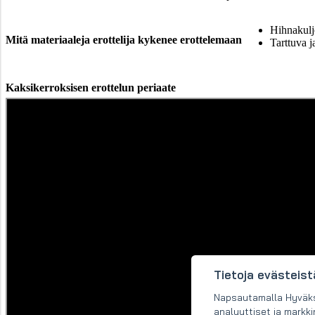
Hihnakulj
Mitä materiaaleja erottelija kykenee erottelemaan
Tarttuva j
Kaksikerroksisen erottelun periaate
Tietoja evästeist
Napsautamalla Hyväksyn
analyyttiset ja markk