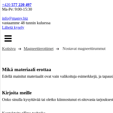
+420
577 220 497
Ma-Pe: 9:00-15:30
info@magsy.biz
vastaamme 48 tunnin kuluessa
Lähetä kysely
Kotisivu
Magneettierottimet
Nostavat magneettirummut
Mikä materiaali erottaa
Edellä mainitut materiaalit ovat vain valikoituja esimerkkejä, ja tapa
Kirjoita meille
Onko sinulla kysyttävää tai oletko kiinnostunut ei-sitovasta tarjoukses