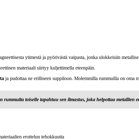
neettisesta ytimestä ja pyörivästä vaipasta, jonka ulokkeisiin metallise
ttinen materiaali siirtyy kuljettimella eteenpäin.
ta
ja pudottaa ne erilliseen suppiloon. Molemmilla rummuilla on oma moo
n rummulta toiselle tapahtuu sen ilmastus, joka helpottaa metallien er
materiaalien erottelun tehokkuutta