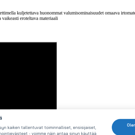
ettimella kuljetettava huonommat valumisominaisuudet omaava irtomater
a vaikeasti eroteltava materiaali
ä
Ole
 kaiken tallentuvat toiminnalliset, ensisijaiset,
inointievästeet - voimme näin antaa sinun käyttää