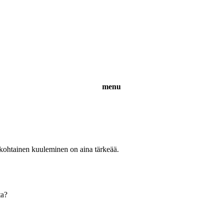
menu
uskohtainen kuuleminen on aina tärkeää.
ta?