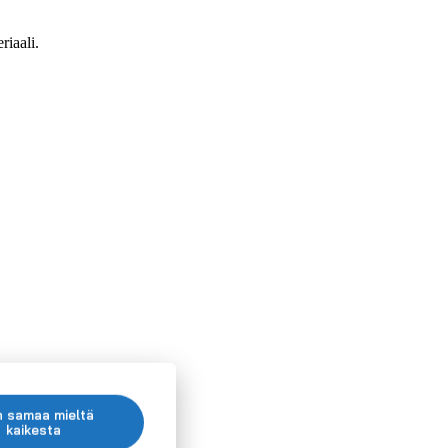
iaali.
n samaa mieltä
kaikesta