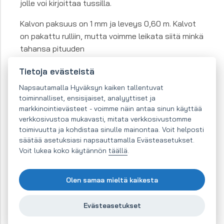
jolle voi kirjoittaa tussilla.
Kalvon paksuus on 1 mm ja leveys 0,60 m. Kalvot
on pakattu rulliin, mutta voimme leikata siitä minkä
tahansa pituuden
Tietoja evästeistä
Anna kalvon suoristua ennen sen
Napsautamalla Hyväksyn kaiken tallentuvat
liimaamista alustalle. Ellei itseliimautuva
toiminnalliset, ensisijaiset, analyyttiset ja
markkinointievästeet - voimme näin antaa sinun käyttää
kerros tartu riittävän lujasti alustaan
verkkosivustoa mukavasti, mitata verkkosivustomme
(taulun muotomuistin, alustan rakenteen
toimivuutta ja kohdistaa sinulle mainontaa. Voit helposti
tms. vuoksi), käytä kiinnityksen
säätää asetuksiasi napsauttamalla Evästeasetukset.
varmistamiseen sopivaa liimaa.
Voit lukea koko käytännön
täällä
.
Olen samaa mieltä kaikesta
On-line-myynti
Evästeasetukset
Verkkokaupassamme voit valita laajasta