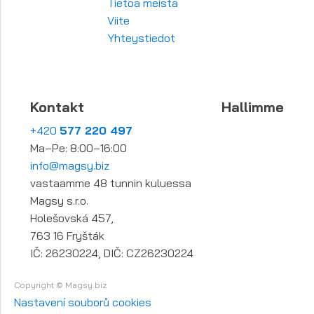
Tietoa meistä
Viite
Yhteystiedot
Kontakt
Hallimme
+420
577 220 497
Ma–Pe: 8:00–16:00
info@magsy.biz
vastaamme 48 tunnin kuluessa
Magsy s.r.o.
Holešovská 457,
763 16 Fryšták
IČ: 26230224, DIČ: CZ26230224
Copyright © Magsy.biz
Nastavení souborů cookies