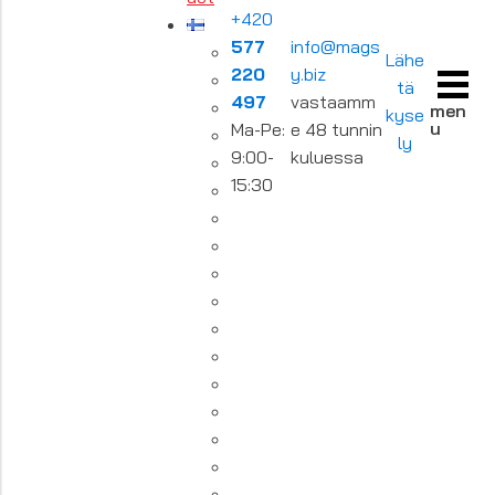
+420
577
info@mags
Lähe
220
y.biz
tä
497
vastaamm
men
kyse
u
Ma-Pe:
e 48 tunnin
ly
9:00-
kuluessa
15:30