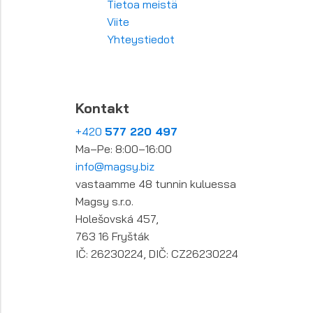
Tietoa meistä
Viite
Yhteystiedot
Kontakt
+420
577 220 497
Ma–Pe: 8:00–16:00
info@magsy.biz
vastaamme 48 tunnin kuluessa
Magsy s.r.o.
Holešovská 457,
763 16 Fryšták
IČ: 26230224, DIČ: CZ26230224