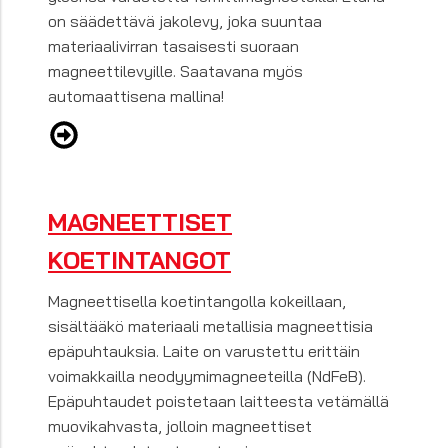
on säädettävä jakolevy, joka suuntaa
materiaalivirran tasaisesti suoraan
magneettilevyille. Saatavana myös
automaattisena mallina!
MAGNEETTISET
KOETINTANGOT
Magneettisella koetintangolla kokeillaan,
sisältääkö materiaali metallisia magneettisia
epäpuhtauksia. Laite on varustettu erittäin
voimakkailla neodyymimagneeteilla (NdFeB).
Epäpuhtaudet poistetaan laitteesta vetämällä
muovikahvasta, jolloin magneettiset