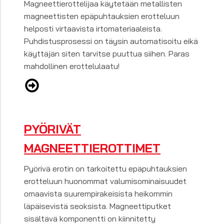
Magneettierottelijaa käytetään metallisten
magneettisten epäpuhtauksien erotteluun
helposti virtaavista irtomateriaaleista.
Puhdistusprosessi on täysin automatisoitu eikä
käyttäjän siten tarvitse puuttua siihen. Paras
mahdollinen erottelulaatu!
PYÖRIVÄT
MAGNEETTIEROTTIMET
Pyörivä erotin on tarkoitettu epäpuhtauksien
erotteluun huonommat valumisominaisuudet
omaavista suurempirakeisista heikommin
läpäisevistä seoksista. Magneettiputket
sisältävä komponentti on kiinnitetty