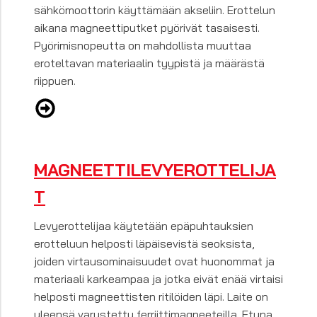
sähkömoottorin käyttämään akseliin. Erottelun
aikana magneettiputket pyörivät tasaisesti.
Pyörimisnopeutta on mahdollista muuttaa
eroteltavan materiaalin tyypistä ja määrästä
riippuen.
MAGNEETTILEVYEROTTELIJA
T
Levyerottelijaa käytetään epäpuhtauksien
erotteluun helposti läpäisevistä seoksista,
joiden virtausominaisuudet ovat huonommat ja
materiaali karkeampaa ja jotka eivät enää virtaisi
helposti magneettisten ritilöiden läpi. Laite on
yleensä varustettu ferriittimagneeteilla. Etuna