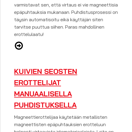
varmistavat sen, että virtaus ei vie magneettisia
epäpuhtauksia mukanaan. Puhdistusprosessi on
täysin automatisoitu eikä käyttäjän siten
tarvitse puuttua siihen. Paras mahdollinen
erottelulaatu!
KUIVIEN SEOSTEN
EROTTELIJAT
MANUAALISELLA
PUHDISTUKSELLA
Magneettierottelijaa käytetään metallisten
magneettisten epäpuhtauksien erotteluun
helposti virtaavista irtomateriaaleista. Laite on