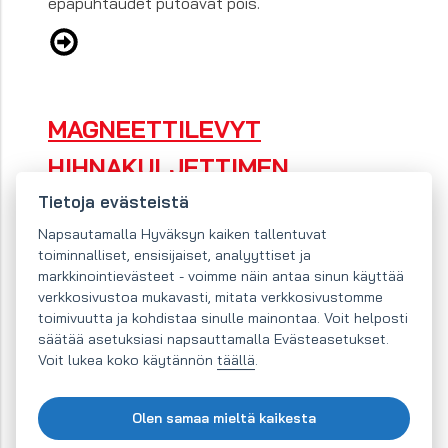
epäpuhtaudet putoavat pois.
MAGNEETTILEVYT
HIHNAKULJETTIMEN
YLÄPUOLELLE
Tietoja evästeistä
Napsautamalla Hyväksyn kaiken tallentuvat
Magneettilevyä kuljettimen yläpuolella
toiminnalliset, ensisijaiset, analyyttiset ja
käytetään pienen määrän metallisia
markkinointievästeet - voimme näin antaa sinun käyttää
magneettisia epäpuhtauksia erotteluun
verkkosivustoa mukavasti, mitata verkkosivustomme
toimivuutta ja kohdistaa sinulle mainontaa. Voit helposti
kuljetinhihnalla kuljetettavista helposti
säätää asetuksiasi napsauttamalla Evästeasetukset.
läpäisevistä seoksista. Täyden toimintakyvyn
Voit lukea koko käytännön
täällä
.
säilyttämiseksi on levy puhdistettava joka
päivä.
Olen samaa mieltä kaikesta