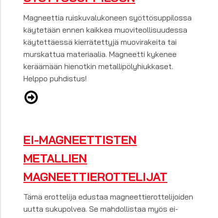
Magneettia ruiskuvalukoneen syöttösuppilossa
käytetään ennen kaikkea muoviteollisuudessa
käytettäessä kierrätettyjä muovirakeita tai
murskattua materiaalia. Magneetti kykenee
keräämään hienotkin metallipölyhiukkaset.
Helppo puhdistus!
EI-MAGNEETTISTEN
METALLIEN
MAGNEETTIEROTTELIJAT
Tämä erottelija edustaa magneettierottelijoiden
uutta sukupolvea. Se mahdollistaa myös ei-