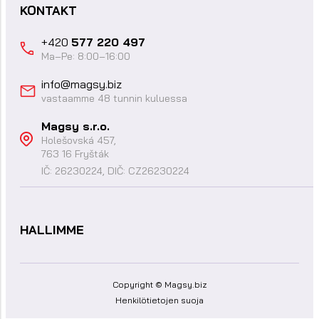
KONTAKT
+420
577 220 497
Ma–Pe: 8:00–16:00
info@magsy.biz
vastaamme 48 tunnin kuluessa
Magsy s.r.o.
Holešovská 457,
763 16 Fryšták
IČ: 26230224, DIČ: CZ26230224
HALLIMME
Copyright © Magsy.biz
Henkilötietojen suoja