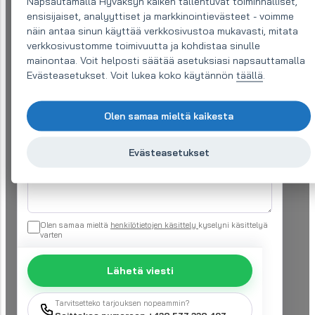
Napsautamalla Hyväksyn kaiken tallentuvat toiminnalliset,
ensisijaiset, analyyttiset ja markkinointievästeet - voimme
Sähköposti (vaaditaan)
*
näin antaa sinun käyttää verkkosivustoa mukavasti, mitata
verkkosivustomme toimivuutta ja kohdistaa sinulle
mainontaa. Voit helposti säätää asetuksiasi napsauttamalla
Puhelin:
*
Evästeasetukset. Voit lukea koko käytännön
täällä
.
Olen samaa mieltä kaikesta
Tiedustelusi
*
Evästeasetukset
Olen samaa mieltä
henkilötietojen käsittely
kyselyni käsittelyä
varten
Lähetä viesti
Tarvitsetteko tarjouksen nopeammin?