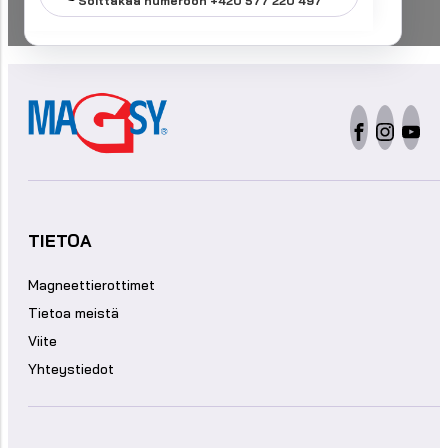
Soittakaa numeroon +420 577 220 497
TIETOA
Magneettierottimet
Tietoa meistä
Viite
Yhteystiedot